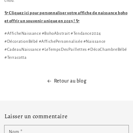
chou.
✨ Cliquez ici pour personnaliser votre affiche de naissance boho
et offrir un souvenir unique en 2025 ! ✨
#AfficheNaissance #BohoAbstrait #Tendance2024
#DécorationBébé #AffichePersonnalisée #Naissance
#CadeauNaissance #LeTempsDesPaillettes #DécoChambreBébé
#Terracotta
Retour au blog
Laisser un commentaire
Nom
*