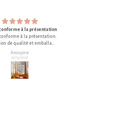
J’aime
Trèsbien beau
J’aime beaucoup
Trèsbien beau travail
Anonyme
Anonyme
04/21/2026
04/21/2026