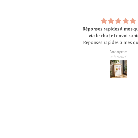
ponses rapides à mes questions
Commande d'affic
via le chat et envoi rapide et
Parfait
ponses rapides à mes questions
conforme à ma commande
via le chat et envoi rapide et
Anonyme
Emeric
onforme à ma commande. Très
05/27/2026
05/27/2026
joli graphisme. 🙂