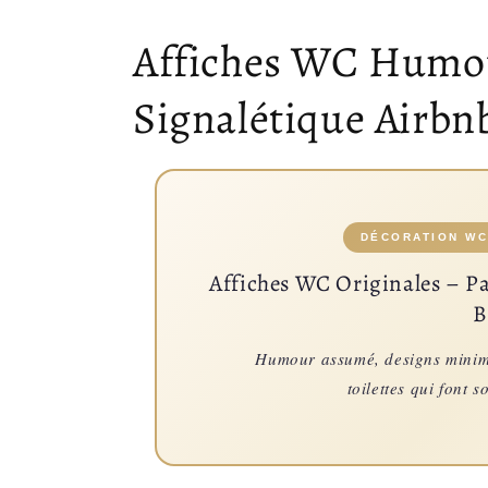
Collection:
Affiches WC Humour
Signalétique Airbn
DÉCORATION WC
Affiches WC Originales – Par
B
Humour assumé, designs minima
toilettes qui font 