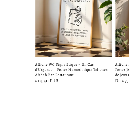
Affiche
Affiche WC Signalétique – En Cas
Poster 
d'Urgence – Poster Humoristique Toilettes
de Jeux 
Airbnb Bar Restaurant
Prix
Du €7
Prix
€14,50 EUR
habitu
habituel