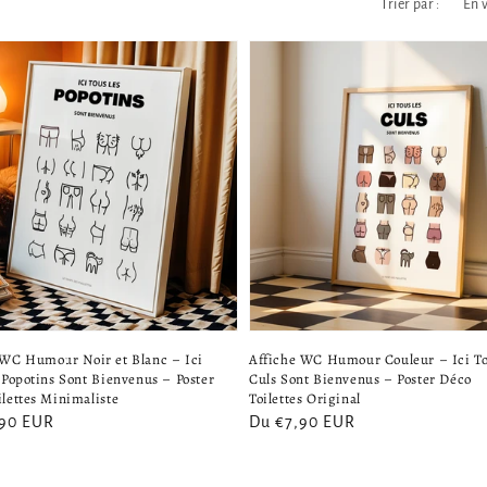
Trier par :
 WC Humour Noir et Blanc – Ici
Affiche WC Humour Couleur – Ici To
 Popotins Sont Bienvenus – Poster
Culs Sont Bienvenus – Poster Déco
lettes Minimaliste
Toilettes Original
,90 EUR
Prix
Du €7,90 EUR
el
habituel