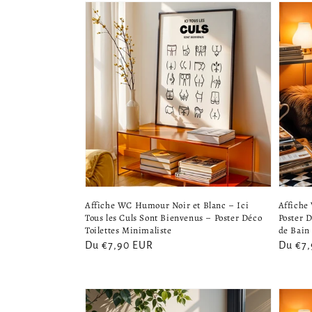
Affiche WC Humour Noir et Blanc – Ici
Affiche
Tous les Culs Sont Bienvenus – Poster Déco
Poster 
Toilettes Minimaliste
de Bain
Prix
Du €7,90 EUR
Prix
Du €7
habituel
habitu