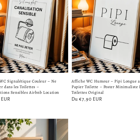
 WC Signalétique Couleur – Ne
Affiche WC Humour – Pipi Longue a
er dans les Toilettes –
Papier Toilette – Poster Minimaliste
ations Sensibles Airbnb Location
Toilettes Original
0 EUR
Prix
Du €7,90 EUR
el
habituel