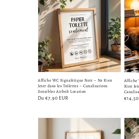
Affiche WC Signalétique Noir – Ne Rien
Affiche
Jeter dans les Toilettes – Canalisations
Rien Jet
Sensibles Airbnb Location
Canalis
Prix
Du €7,90 EUR
Prix
€14,5
habituel
habitu