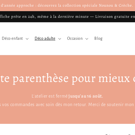
n d'année approche : découvrez la collection spéciale Nounou & Crèche
ffiche prête en 24h, même à la dernière minute — Livraison gratuite e
Déco enfant
Déco adulte
Occasion
Blog
te parenthèse pour mieux 
L'atelier est fermé
jusqu'au 16 août.
es vos commandes avec soin dès mon retour. Merci de soutenir mon t