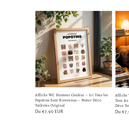
Affiche WC Humour Couleur – Ici Tous les
Affiche
Popotins Sont Bienvenus – Poster Déco
Tous les
Toilettes Original
Déco Toi
Prix
Du €7,90 EUR
Prix
Du €7
habituel
habitu