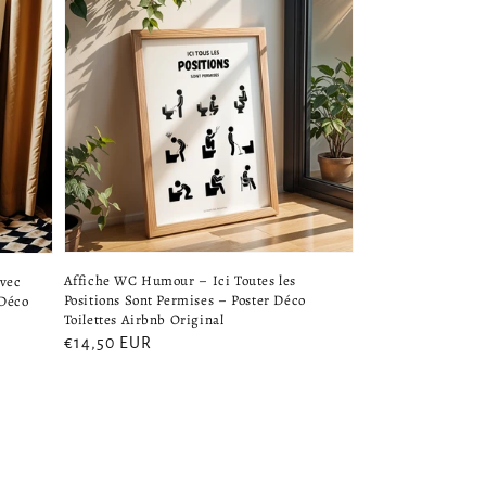
Affiche WC Humour – Ici Toutes les
vec
Positions Sont Permises – Poster Déco
 Déco
Toilettes Airbnb Original
Prix
€14,50 EUR
habituel