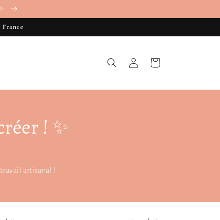
. ✨
n France
Connexion
Panier
créer ! ✨
ravail artisanal !