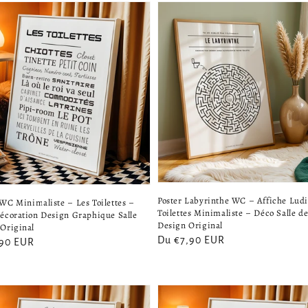
Poster Labyrinthe WC – Affiche Lud
 WC Minimaliste – Les Toilettes –
Toilettes Minimaliste – Déco Salle d
Décoration Design Graphique Salle
Design Original
 Original
Prix
Du €7,90 EUR
,90 EUR
habituel
el