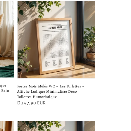
ique
Poster Mots Mêlés WC – Les Toilettes –
e Bain
Affiche Ludique Minimaliste Déco
Toilettes Humoristique
Prix
Du €7,90 EUR
habituel