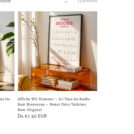
14 produits
us les
Affiche WC Humour – Ici Tous les Boobs
Sont Bienvenus – Poster Déco Toilettes
Rose Original
Prix
Du €7,90 EUR
habituel