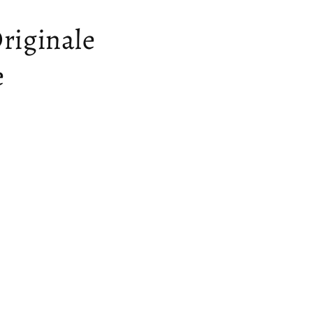
riginale
e