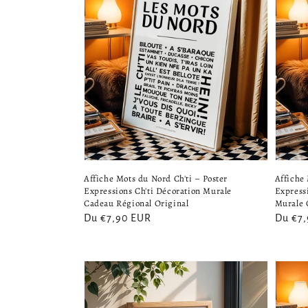
Affiche Mots du Nord Ch'ti – Poster
Affiche 
Expressions Ch'ti Décoration Murale
Express
Cadeau Régional Original
Murale 
Prix
Du €7,90 EUR
Prix
Du €7
habituel
habitu