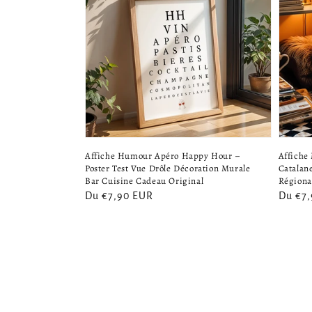
Affiche Humour Apéro Happy Hour –
Affiche 
Poster Test Vue Drôle Décoration Murale
Catalan
Bar Cuisine Cadeau Original
Régiona
Prix
Du €7,90 EUR
Prix
Du €7
habituel
habitu