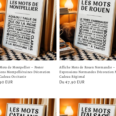
Mots de Montpellier – Poster
Affiche Mots de Rouen Normandie – 
ions Montpelliéraines Décoration
Expressions Normandes Décoration 
Cadeau Occitanie
Cadeau Régional
,90 EUR
Prix
Du €7,90 EUR
el
habituel