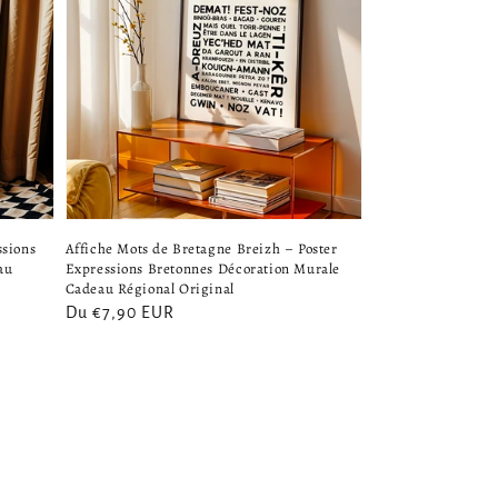
ssions
Affiche Mots de Bretagne Breizh – Poster
au
Expressions Bretonnes Décoration Murale
Cadeau Régional Original
Prix
Du €7,90 EUR
habituel