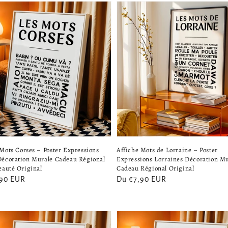
 Mots Corses – Poster Expressions
Affiche Mots de Lorraine – Poster
Décoration Murale Cadeau Régional
Expressions Lorraines Décoration M
eauté Original
Cadeau Régional Original
,90 EUR
Prix
Du €7,90 EUR
el
habituel