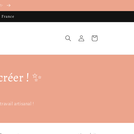
. ✨
n France
Connexion
Panier
créer ! ✨
ravail artisanal !