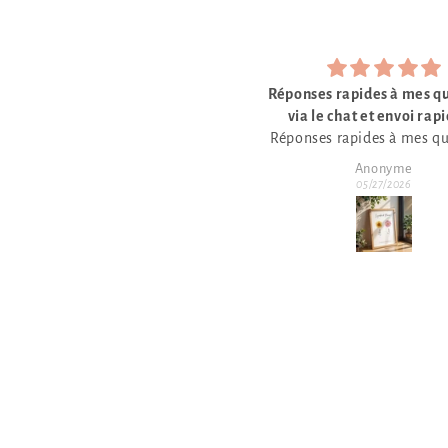
ponses rapides à mes questions
Commande d'affic
via le chat et envoi rapide et
Parfait
ponses rapides à mes questions
conforme à ma commande
via le chat et envoi rapide et
Anonyme
Emeric
onforme à ma commande. Très
05/27/2026
05/27/2026
joli graphisme. 🙂