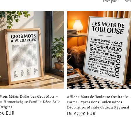
Trier par :
 Mots Mêlés Drôle Les Gros Mots –
Affiche Mots de Toulouse Occitanie 
Jeu Humoristique Famille Déco Salle
Poster Expressions Toulousaines
Original
Décoration Murale Cadeau Régional
,90 EUR
Prix
Du €7,90 EUR
el
habituel