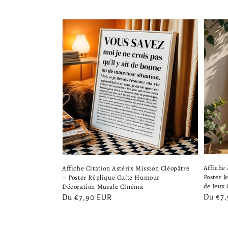
Affiche
Affiche Citation Astérix Mission Cléopâtre
Poster 
– Poster Réplique Culte Humour
de Jeux 
Décoration Murale Cinéma
Prix
Du €7
Prix
Du €7,90 EUR
habitu
habituel