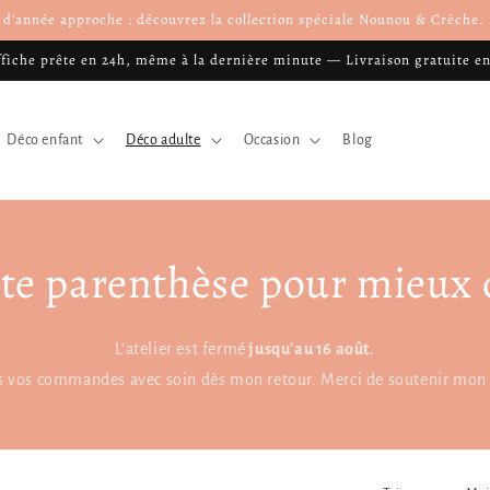
n d'année approche : découvrez la collection spéciale Nounou & Crèche
ffiche prête en 24h, même à la dernière minute — Livraison gratuite e
Déco enfant
Déco adulte
Occasion
Blog
te parenthèse pour mieux 
L'atelier est fermé
jusqu'au 16 août.
es vos commandes avec soin dès mon retour. Merci de soutenir mon t