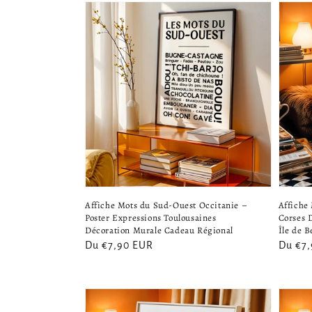
Affiche Mots du Sud-Ouest Occitanie –
Affiche
Poster Expressions Toulousaines
Corses 
Décoration Murale Cadeau Régional
Île de B
Prix
Du €7,90 EUR
Prix
Du €7
habituel
habitu