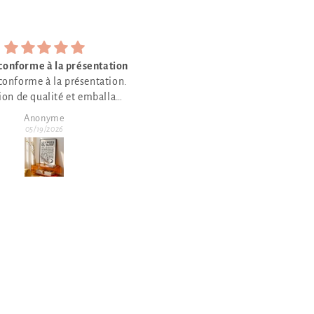
J’aime
Trèsbien beau
J’aime beaucoup
Trèsbien beau travail
Anonyme
Anonyme
04/21/2026
04/21/2026