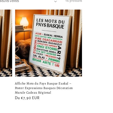
16 produits
–
Affiche Mots du Pays Basque Euskal –
Poster Expressions Basques Décoration
Murale Cadeau Régional
Prix
Du €7,90 EUR
habituel