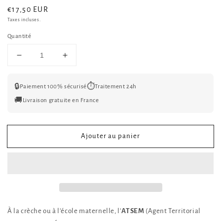
Prix
€17,50 EUR
habituel
Taxes incluses.
Quantité
Réduire
Augmenter
la
la
quantité
quantité
🔒
⏱️
Paiement 100% sécurisé
Traitement 24h
de
de
Affiche
Affiche
🚚
Livraison gratuite en France
Style
Style
Série
Série
Personnalisée
Personnalisée
Ajouter au panier
Atsem
Atsem
–
–
Poster
Poster
Netflix
Netflix
Photo
Photo
Cadeau
Cadeau
Fin
Fin
À la crèche ou à l’école maternelle, l’
ATSEM
(Agent Territorial
d&#39;Année
d&#39;Année