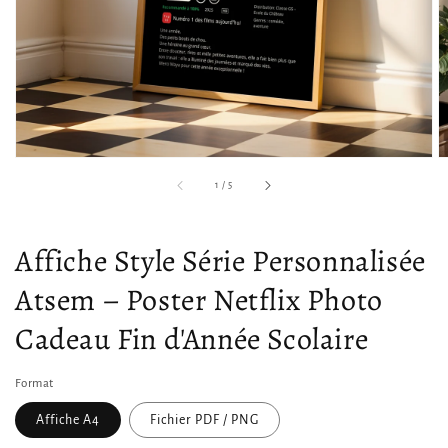
supports
multimédia
dans
la
vue
de
la
galerie
sur
1
/
5
Affiche Style Série Personnalisée
Atsem – Poster Netflix Photo
Cadeau Fin d'Année Scolaire
Format
Affiche A4
Fichier PDF / PNG