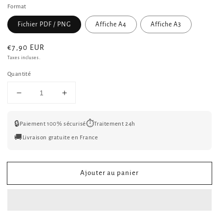
Format
Fichier PDF / PNG
Affiche A4
Affiche A3
Prix
€7,90 EUR
habituel
Taxes incluses.
Quantité
Réduire
Augmenter
la
la
quantité
quantité
🔒
⏱️
Paiement 100% sécurisé
Traitement 24h
de
de
Affiche
Affiche
🚚
Livraison gratuite en France
Famille
Famille
Personnalisée
Personnalisée
Style
Style
Ajouter au panier
Scrabble
Scrabble
–
–
Prénoms
Prénoms
Entrelacés
Entrelacés