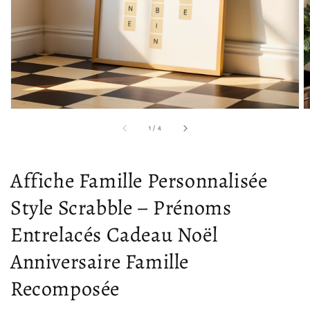
supports
multimédia
dans
la
vue
de
la
galerie
sur
1
/
4
Affiche Famille Personnalisée
Style Scrabble – Prénoms
Entrelacés Cadeau Noël
Anniversaire Famille
Recomposée