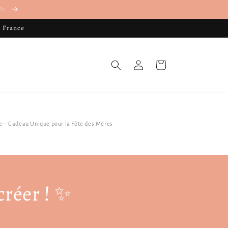
. ✨
n France
Connexion
Panier
 – Cadeau Unique pour la Fête des Mères
créer ! ✨