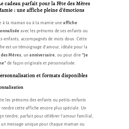
Mères
Mères
Le cadeau parfait pour la Fête des Mères
Mamie : une affiche pleine d'émotions
e à ta maman ou à ta mamie une
affiche
sonnalisée
avec les prénoms de ses enfants ou
ts-enfants, accompagnés de mots doux. Cette
che est un témoignage d’amour, idéale pour la
 des Mères
, un
anniversaire
, ou pour dire
"je
me"
de façon originale et personnalisée.
ersonnalisation et formats disponibles
onnalisation
te les prénoms des enfants ou petits-enfants
 rendre cette affiche encore plus spéciale. Un
gn tendre, parfait pour célébrer l’amour familial,
c un message unique pour chaque maman ou