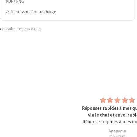
PDF / PNG
⚠️ Impression à votre charge
ℹ️ Le cadre n'est pas inclus.
ponses rapides à mes questions
Commande d'affic
via le chat et envoi rapide et
Parfait
ponses rapides à mes questions
conforme à ma commande
via le chat et envoi rapide et
Anonyme
Emeric
onforme à ma commande. Très
05/27/2026
05/27/2026