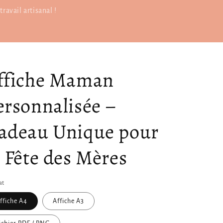
ravail artisanal !
ffiche Maman
ersonnalisée –
adeau Unique pour
a Fête des Mères
at
ffiche A4
Affiche A3