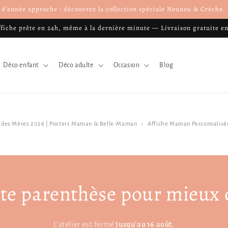
n d'année approche : découvrez la collection spéciale Nounou & Crèche
ffiche prête en 24h, même à la dernière minute — Livraison gratuite e
Déco enfant
Déco adulte
Occasion
Blog
te des Mères 2026 | Posters Maman & Belle-Maman
›
Affiche Maman Personnalisée
te parenthèse pour mieux 
L'atelier est fermé
jusqu'au 16 août.