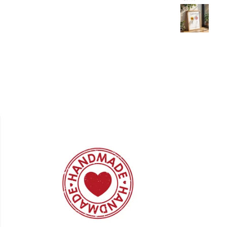
joli graphisme. 🙂