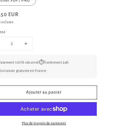
ichier PDF / PNG
x
,50 EUR
ituel
 incluses.
tité
Réduire
Augmenter
a
la
uantité
quantité
⏱️
Paiement 100% sécurisé
Traitement 24h
de
de
ffiche
Affiche

Livraison gratuite en France
Maman
Maman
Personnalisée
Personnalisée
–
–
Ajouter au panier
Cadeau
Cadeau
Unique
Unique
pour
pour
a
la
Fête
Fête
Plus de moyens de paiement
des
des