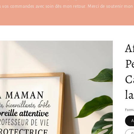
es vos commandes avec soin dès mon retour. Merci de soutenir mon t
A
P
C
l
Form
A