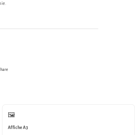
ie.
hare
🖼️
Affiche A3