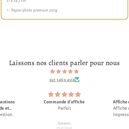
21 x 29,7 cm
✨ Papier photo premium 250g
Laissons nos clients parler pour nous
sur 3469 avis
he
Affiche conforme à la présentation
Affiche conforme à la présentation.
Impression de qualité et emballage
soigné.
Anonyme
Merci pour les délais courts de
05/19/2026