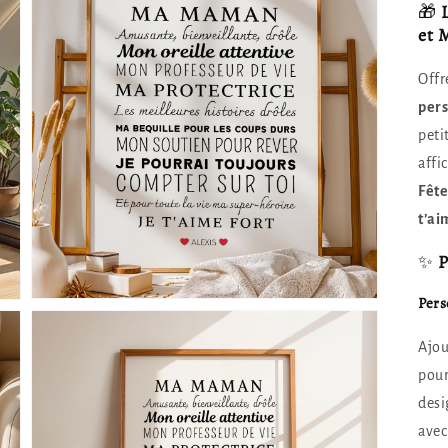
🎁
et 
Offr
per
Ouvrir
peti
3
affi
des
supports
Fête
multimédia
dans
t’ai
la
vue
de
✨
P
la
galerie
Pers
Ajou
pour
desi
ave