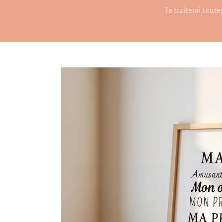
Je traiterai tout
Passer aux
informations
produits