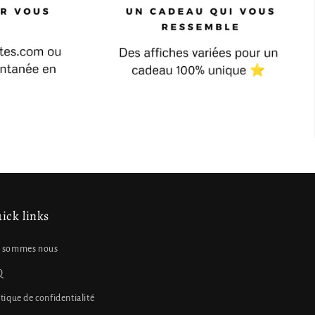
ick links
 sommes nous
Q
itique de confidentialité