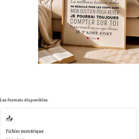
Ouvrir
4
des
supports
multimédia
dans
la
vue
de
la
galerie
Les formats disponibles
📥
Fichier numérique