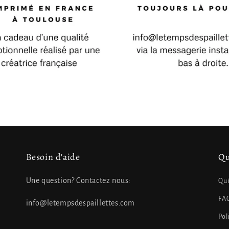
Besoin d'aide
Qu
Une question? Contactez nous:
Qui
FA
info@letempsdespaillettes.com
Pol