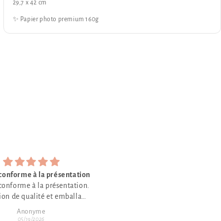
29,7 x 42 cm
✨ Papier photo premium 160g
J’aime
Trèsbien beau
J’aime beaucoup
Trèsbien beau travail
Anonyme
Anonyme
04/21/2026
04/21/2026